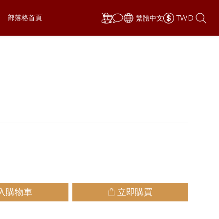
部落格首頁
繁體中文
TWD
更新
更新(四門)
際車況報價為主
入購物車
立即購買