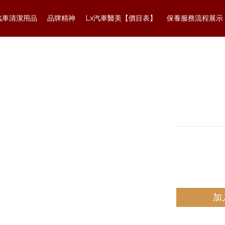
汽車清潔用品
品牌精神
Lx汽車醫美【價目表】
保養服務流程展示
防水布
內門板防水布
* 價格依實
NT$10,000
加