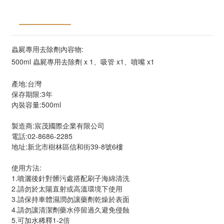
商品描述
送貨及付款方
顧客評價
式
蟲屍專用去除劑內容物:
500ml 蟲屍專用去除劑 x 1、吸管 x1、噴嘴 x1
產地:台灣
保存期限:3年
內裝容量:500ml
製造商:宸茂國際企業有限公司
電話:02-8686-2285
地址:新北市樹林區信和街39-8號6樓
使用方法:
1.噴灑後針對髒污處搭配刷子海綿清洗
2.請勿於太陽直射或高溫環境下使用
3.請保持車體濕潤勿讓藥劑乾燥於表面
4.請勿讓清潔劑藥水停留過久避免侵蝕
5.可加水稀釋1-2倍