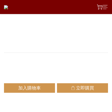
Lx 蟲屍專用去除劑 500ml
適用範圍:車身烤漆、鋁圈、玻璃
NT$189
加入購物車
立即購買